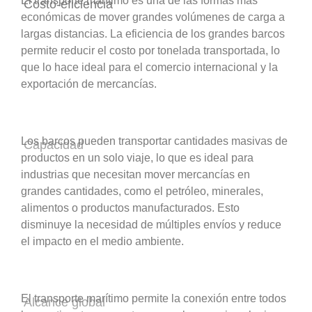
El transporte marítimo es una de las formas más
Costo-eficiencia
económicas de mover grandes volúmenes de carga a
largas distancias. La eficiencia de los grandes barcos
permite reducir el costo por tonelada transportada, lo
que lo hace ideal para el comercio internacional y la
exportación de mercancías.
Los barcos pueden transportar cantidades masivas de
Capacidad
productos en un solo viaje, lo que es ideal para
industrias que necesitan mover mercancías en
grandes cantidades, como el petróleo, minerales,
alimentos o productos manufacturados. Esto
disminuye la necesidad de múltiples envíos y reduce
el impacto en el medio ambiente.
El transporte marítimo permite la conexión entre todos
Alcance global